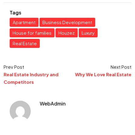
Tags
Apartment
Business Development
House for families
Houzez
Luxury
Real Estate
Prev Post
Next Post
Real Estate Industry and
Why We Love Real Estate
Competitors
WebAdmin