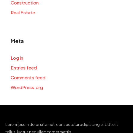
Construction
Real Estate
Meta
Log in
Entries feed
Comments feed
WordPress.org
Lorem ipsum dolor sit amet, consectetur adipiscing elit. Ut elit
tellus, luctus nec ullamcorper mattis.