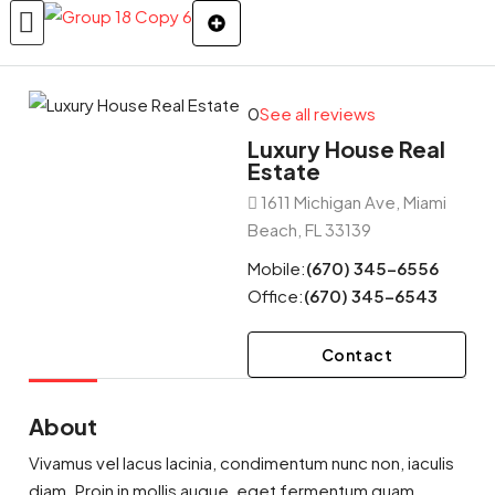
0
See all reviews
Luxury House Real
Estate
1611 Michigan Ave, Miami
Beach, FL 33139
Mobile:
(670) 345-6556
Office:
(670) 345-6543
Contact
About
Vivamus vel lacus lacinia, condimentum nunc non, iaculis
diam. Proin in mollis augue, eget fermentum quam.