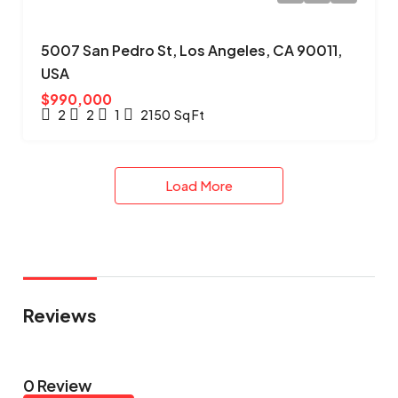
5007 San Pedro St, Los Angeles, CA 90011,
USA
$990,000
2
2
1
2150
Sq Ft
Load More
Reviews
0 Review